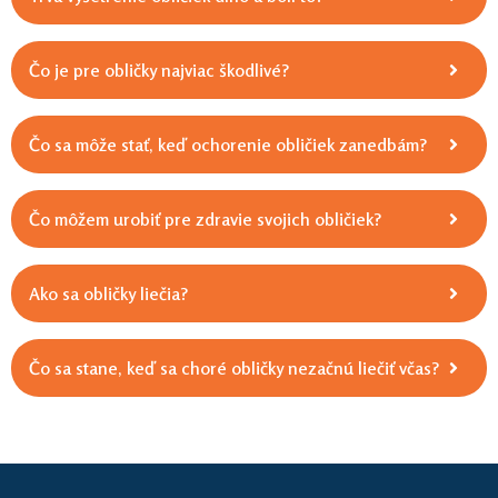
Čo je pre obličky najviac škodlivé?
Čo sa môže stať, keď ochorenie obličiek zanedbám?
Čo môžem urobiť pre zdravie svojich obličiek?
​​Ako sa obličky liečia?
Čo sa stane, keď sa choré obličky nezačnú liečiť včas?